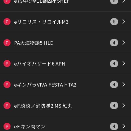
e北斗の拳11暴凶星SHEF
P
5
eリコリス・リコイルM3
P
5
PA大海物語5 HLD
P
4
eバイオハザード6 APN
P
4
eギンパラVIVA FESTA HTA2
P
4
eF.炎炎ノ消防隊2 MS 紅丸
P
4
eF.キン肉マン
P
4