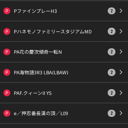
PファインプレーH3
P
2
PハネモノファミリースタジアムMD
P
2
PA花の慶次傾奇一転N
P
2
PA海物語3R3 LBA(LBAW)
P
2
PAF.クィーンII YS
P
2
e／押忍番長漢の頂／L09
P
2