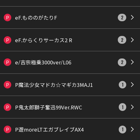
eF.もののがたりF
P
2
eF.からくりサーカス2 R
P
2
e/吉宗極乗3000ver/L06
P
2
P魔法少女マドカ☆マギカ3MAJ1
P
1
P鬼太郎獅子奮迅99Ver.RWC
P
1
P遊moreLTエガブレイブAX4
P
1