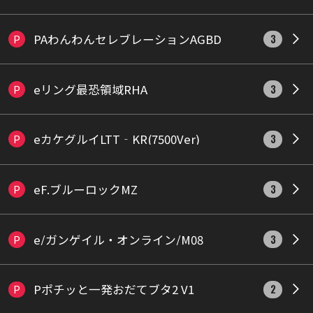
PAわんわんセレブレーションAGBD
P
3
eリング最恐領域RHA
P
3
eカケグルイLTT‐KR(7500Ver)
P
3
eF.ブルーロックMZ
P
3
e/ガンゲイル・オンライン/M08
P
3
Pポチッと一発おだてブタ2 V1
P
2