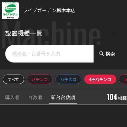
ライブガーデン栃木本店
Machine
104
設置機種一覧
機種
検索
search
すべて
パチンコ
パチスロ
4円パチンコ
104
導入順
台数順
新台台数順
機種