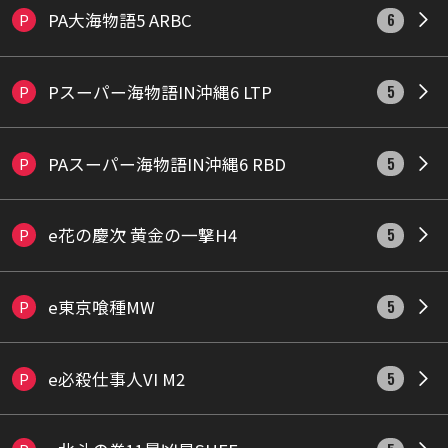
PA大海物語5 ARBC
P
6
Pスーパー海物語IN沖縄6 LTP
P
5
PAスーパー海物語IN沖縄6 RBD
P
5
e花の慶次 黄金の一撃H4
P
5
e東京喰種MW
P
5
e必殺仕事人VI M2
P
5