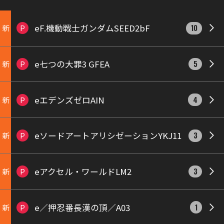
eF.機動戦士ガンダムSEED2bF
新
P
10
e七つの大罪3 GFEA
新
P
5
eエデンズゼロAIN
新
P
4
eソードアートアリシゼーションYKJ11
新
P
3
eアクセル・ワールドLM2
新
P
3
e／押忍番長漢の頂／A03
新
P
1