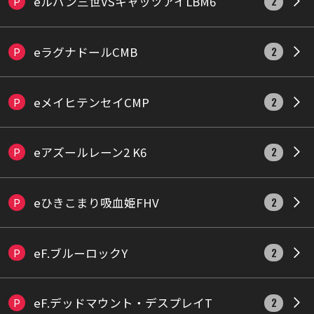
eルパン三世VSキャッツアイLBM6
P
2
eラグナドールCMB
P
2
eメイヒテンセイCMP
P
2
eアズールレーン2 K6
P
2
eひきこまり吸血姫FHV
P
2
eF.ブルーロックY
P
2
eF.デッドマウント・デスプレイT
P
2