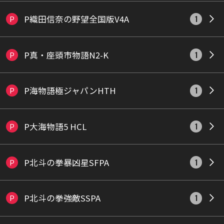
P織田信奈の野望全国版V4A
P
1
P真・座頭市物語N2-K
P
1
P海物語極ジャパンHTH
P
1
P大海物語5 HCL
P
1
P北斗の拳暴凶星SFPA
P
1
P北斗の拳強敵SSPA
P
1