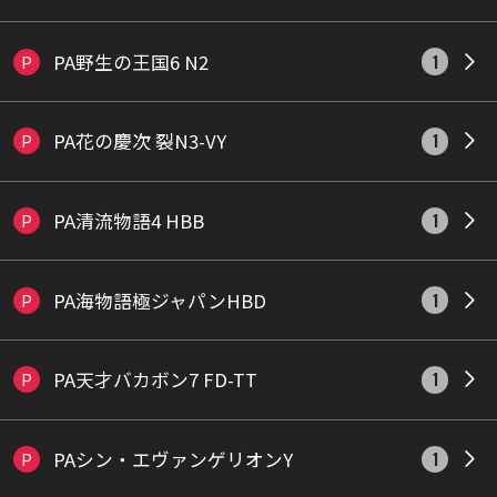
PA野生の王国6 N2
P
1
PA花の慶次 裂N3-VY
P
1
PA清流物語4 HBB
P
1
PA海物語極ジャパンHBD
P
1
PA天才バカボン7 FD-TT
P
1
PAシン・エヴァンゲリオンY
P
1