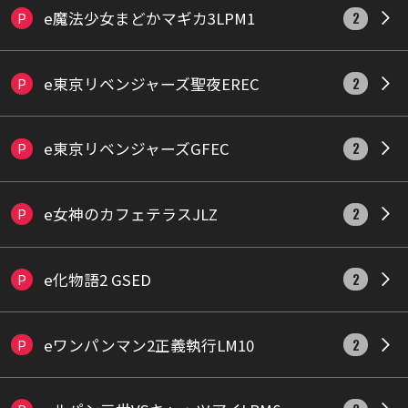
e魔法少女まどかマギカ3LPM1
P
2
e東京リベンジャーズ聖夜EREC
P
2
e東京リベンジャーズGFEC
P
2
e女神のカフェテラスJLZ
P
2
e化物語2 GSED
P
2
eワンパンマン2正義執行LM10
P
2