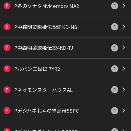
P冬のソナタMyMemory MA2
P
1
P中森明菜歌姫伝説愛KD-NS
P
1
P中森明菜歌姫伝説4KD-TJ
P
1
Pルパン三世13 7YR2
P
1
PネオモンスターハウスAL
P
1
Pデジハネ北斗の拳慈母SSPC
P
1