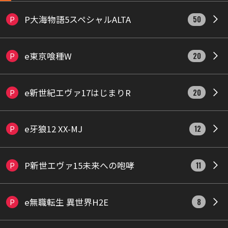
P大海物語5スペシャルALTA
P
50
e東京喰種W
P
20
e新世紀エヴァ17はじまりR
P
20
e牙狼12 XX-MJ
P
12
P新世エヴァ15未来への咆哮
P
11
e無職転生 異世界H2E
P
8