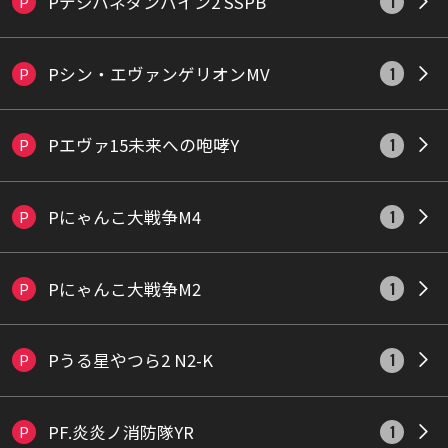
Pデジハネダンバイン2 SSPB
P
1
Pシン・エヴァンゲリオンMV
P
1
Pエヴァ15未来への咆哮Y
P
1
Pにゃんこ大戦争M4
P
1
Pにゃんこ大戦争M2
P
1
Pうる星やつら2 N2-K
P
1
PF.炎炎ノ消防隊YR
P
1