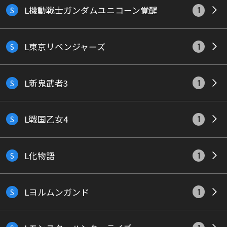
L機動戦士ガンダムユニコーン覚醒
S
1
L東京リベンジャーズ
S
1
L新鬼武者3
S
1
L戦国乙女4
S
1
L化物語
S
1
Lヨルムンガンド
S
1