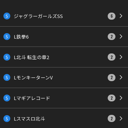
ジャグラーガールズSS
S
6
L鉄拳6
S
2
L北斗 転生の章2
S
2
LモンキーターンV
S
2
Lマギアレコード
S
2
Lスマスロ北斗
S
2