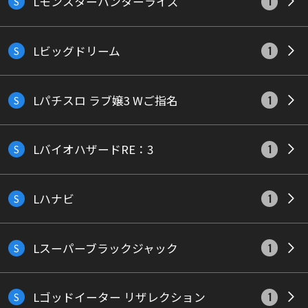
Lモンスターハンターライズ
S
1
Lビッグドリーム
S
1
Lパチスロ ラブ嬢3 Wご指名
S
1
LバイオハザードRE：3
S
1
Lハナビ
S
1
Lスーパーブラックジャック
S
1
Lゴッドイーター リザレクション
S
1