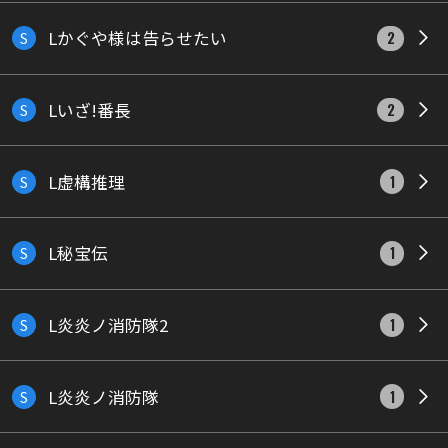
Lかぐや様は告らせたい
S
2
Lいざ!番長
S
2
L虚構推理
S
1
L秘宝伝
S
1
L炎炎ノ消防隊2
S
1
L炎炎ノ消防隊
S
1