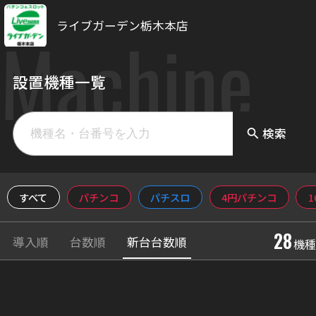
ライブガーデン栃木本店
Machine
28
設置機種一覧
機種
検索
search
すべて
パチンコ
パチスロ
4円パチンコ
28
導入順
台数順
新台台数順
機種